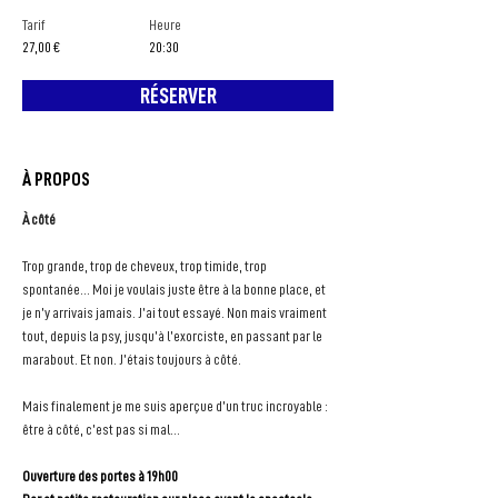
Tarif
Heure
27,00 €
20:30
RÉSERVER
À PROPOS
À côté
Trop grande, trop de cheveux, trop timide, trop 
spontanée… Moi je voulais juste être à la bonne place, et 
je n’y arrivais jamais. J’ai tout essayé. Non mais vraiment 
tout, depuis la psy, jusqu’à l’exorciste, en passant par le 
marabout. Et non. J’étais toujours à côté.
Mais finalement je me suis aperçue d’un truc incroyable : 
être à côté, c’est pas si mal…
Ouverture des portes à 19h00