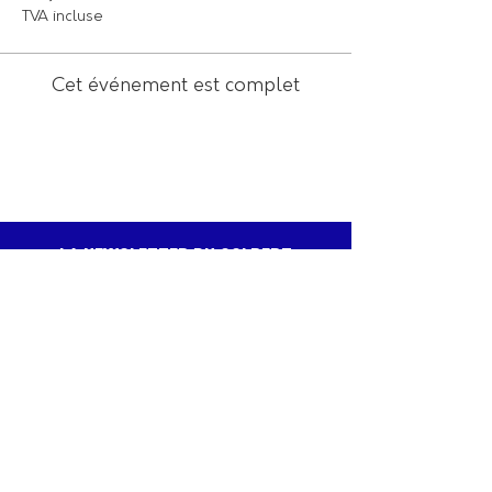
TVA incluse
Cet événement est complet
LA NEWSLETTER DU COLBERT
Recevez en avant-première les meilleurs
spectacles, profitez de bons plans et d’offres
exclusives, et assurez-vous de ne jamais
passer à côté des dates qui comptent.
JE M'ABONNE