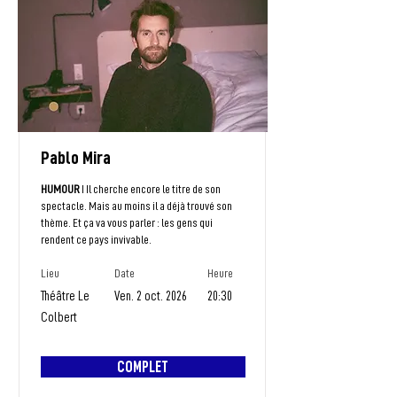
Pablo Mira
HUMOUR
I Il cherche encore le titre de son
spectacle. Mais au moins il a déjà trouvé son
thème. Et ça va vous parler : les gens qui
rendent ce pays invivable.
Lieu
Date
Heure
Théâtre Le
Ven. 2 oct. 2026
20:30
Colbert
COMPLET