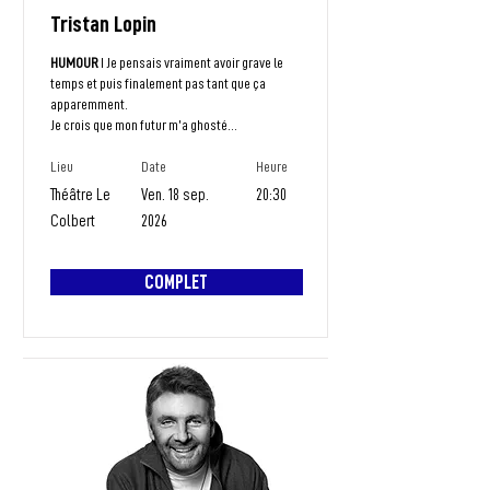
Tristan Lopin
HUMOUR
I Je pensais vraiment avoir grave le
temps et puis finalement pas tant que ça
apparemment.
Je crois que mon futur m’a ghosté…
Lieu
Date
Heure
Théâtre Le
Ven. 18 sep.
20:30
Colbert
2026
COMPLET