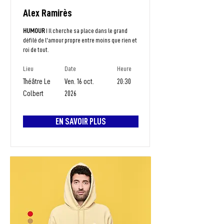
Alex Ramirès
HUMOUR
I Il cherche sa place dans le grand
défilé de l'amour propre entre moins que rien et
roi de tout.
Lieu
Date
Heure
Théâtre Le
Ven. 16 oct.
20:30
Colbert
2026
EN SAVOIR PLUS