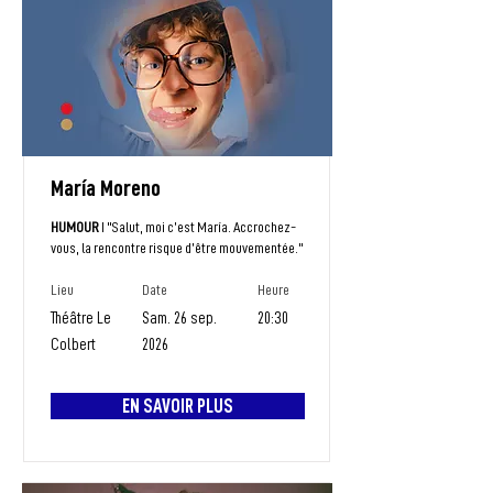
María Moreno
HUMOUR
I "Salut, moi c’est María. Accrochez-
vous, la rencontre risque d’être mouvementée."
Lieu
Date
Heure
Théâtre Le
Sam. 26 sep.
20:30
Colbert
2026
EN SAVOIR PLUS