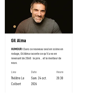
Gil Alma
HUMOUR
I Dans ce nouveau seul en scène en
rodage, Gil Alma raconte ce qu’il a vu en
revenant de 2060 : le pire… et le meilleur de
nous.
Lieu
Date
Heure
Théâtre Le
Sam. 24 oct.
20:30
Colbert
2026
EN SAVOIR PLUS