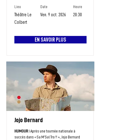
Lieu
Date
Heure
Théâtre Le
Ven. 9 oct. 2026
20:30
Colbert
EN SAVOIR PLUS
Jojo Bernard
HUMOUR
I Après une tournée nationale à
succès dans « Sa M’Sul Tro !! », Jojo Bernard