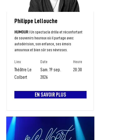
Philippe Lellouche
HUMOUR
I Un spectacle drôle et réconfortant
de souvenirs heureux où il partage avec
autodérision, son enfance, ses émois
amoureux et bien sûr ses névroses.
Lieu
Date
Heure
Théâtre Le
Sam. 19 sep.
20:30
Colbert
2026
EN SAVOIR PLUS