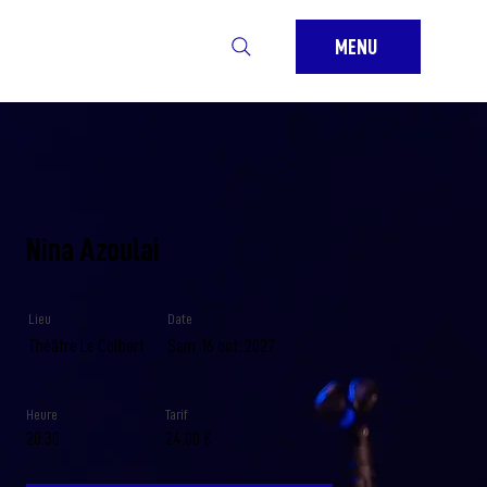
MENU
Nina Azoulai
Lieu
Date
Théâtre Le Colbert
Sam. 16 oct. 2027
Heure
Tarif
20:30
24,00 €