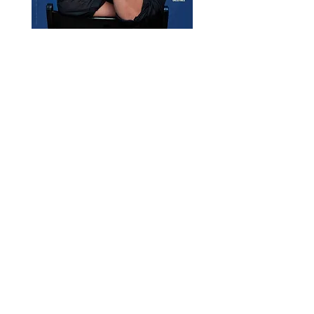
LA NEWSLETTER DU COLBERT
Recevez en avant-première les meilleurs
spectacles, profitez de bons plans et d’offres
exclusives, et assurez-vous de ne jamais
passer à côté des dates qui comptent.
JE M'ABONNE