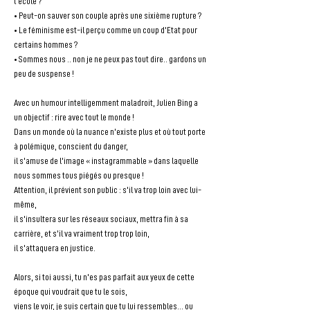
l'école ?
• Peut-on sauver son couple après une sixième rupture ?
• Le féminisme est-il perçu comme un coup d'Etat pour 
certains hommes ?
• Sommes nous .. non je ne peux pas tout dire.. gardons un 
peu de suspense !
Avec un humour intelligemment maladroit, Julien Bing a 
un objectif : rire avec tout le monde !
Dans un monde où la nuance n'existe plus et où tout porte 
à polémique, conscient du danger,
il s'amuse de l'image « instagrammable » dans laquelle 
nous sommes tous piégés ou presque !
Attention, il prévient son public : s'il va trop loin avec lui-
même,
il s'insultera sur les réseaux sociaux, mettra fin à sa 
carrière, et s'il va vraiment trop trop loin,
il s'attaquera en justice.
Alors, si toi aussi, tu n'es pas parfait aux yeux de cette 
époque qui voudrait que tu le sois,
viens le voir, je suis certain que tu lui ressembles... ou 