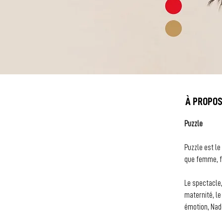
À PROPO
Puzzle
Puzzle est le
que femme, f
Le spectacle
maternité, le
émotion, Nadè