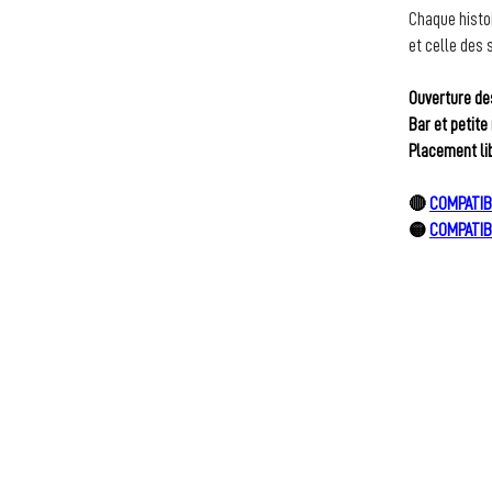
Chaque histoi
et celle des 
Ouverture de
Bar et petite
Placement lib
🔴 
COMPATIB
🟡 
COMPATIB