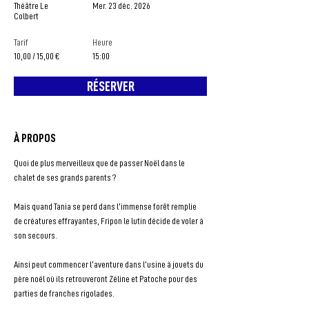
Théâtre Le
Mer. 23 déc. 2026
Colbert
Tarif
Heure
10,00 / 15,00 €
15:00
RÉSERVER
À PROPOS
Quoi de plus merveilleux que de passer Noël dans le 
chalet de ses grands parents ?
Mais quand Tania se perd dans l’immense forêt remplie 
de créatures effrayantes, Fripon le lutin décide de voler à 
son secours.
Ainsi peut commencer l’aventure dans l’usine à jouets du 
père noël où ils retrouveront Zéline et Patoche pour des 
parties de franches rigolades.