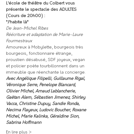
L'école de théâtre du Colbert vous 
présente le spectacle des ADULTES 
(Cours de 20h00) :
"J'habite là"
De Jean-Michel Ribes
Réécriture et adaptation de Marie-Laure 
Fourmestraux
Amoureux à Mobylette, bourgeois très 
bourgeois, fonctionnaire étrange, 
proustien désabusé, SDF joyeux, vegan 
et policier poète tourbillonnent dans un 
immeuble que réenchante la concierge.
Avec Angélique Filipelli, Guillaume Rigal, 
Véronique Serre, Penelope Blancard, 
Olivier Michel, Arnaud Lablancherie, 
Gaëtan Alem, Sébastien Jimenez, Shirley 
Vacca, Christine Dupuy, Sandie Ronda, 
Necima Flayeux, Ludovic Boucher, Roxane 
Michel, Marie Kalinka, Géraldine Sion, 
Sabrina Hoffmann
En lire plus >