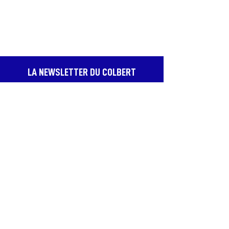
LA NEWSLETTER DU COLBERT
Recevez en avant-première les meilleurs
spectacles, profitez de bons plans et d’offres
exclusives, et assurez-vous de ne jamais
passer à côté des dates qui comptent.
JE M'ABONNE