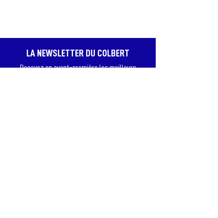
LA NEWSLETTER DU COLBERT
Recevez en avant-première les meilleurs
spectacles, profitez de bons plans et d’offres
exclusives, et assurez-vous de ne jamais
passer à côté des dates qui comptent.
JE M'ABONNE
© Copyright Théâtre Le Colbert 2026