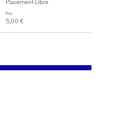
Placement Libre
Prix
5,00 €
LA NEWSLETTER DU COLBERT
Recevez en avant-première les meilleurs
spectacles, profitez de bons plans et d’offres
exclusives, et assurez-vous de ne jamais
passer à côté des dates qui comptent.
JE M'ABONNE