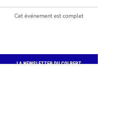
Cet événement est complet
LA NEWSLETTER DU COLBERT
Recevez en avant-première les meilleurs
spectacles, profitez de bons plans et d’offres
exclusives, et assurez-vous de ne jamais
passer à côté des dates qui comptent.
JE M'ABONNE