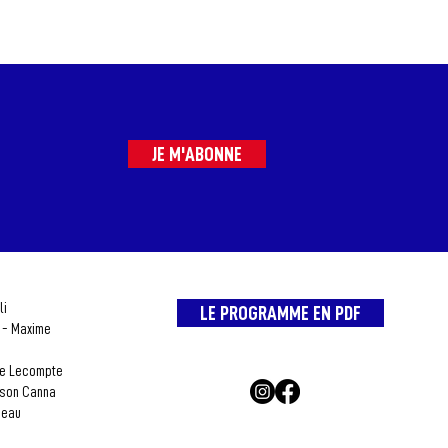
JE M'ABONNE
li
LE PROGRAMME EN PDF
e - Maxime
ie Lecompte
ison Canna
seau