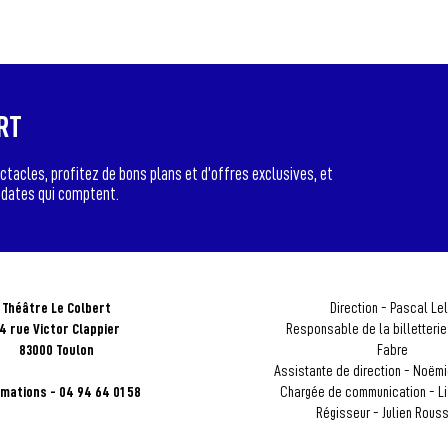
RT
tacles, profitez de bons plans et d’offres exclusives, et
 dates qui comptent.
Théâtre Le Colbert
Direction - Pascal Lel
4 rue Victor Clappier
Responsable de la billetteri
83000 Toulon
Fabre
Assistante de direction - Noëm
rmations - 04 94 64 01 58
Chargée de communication - L
Régisseur - Julien Rous