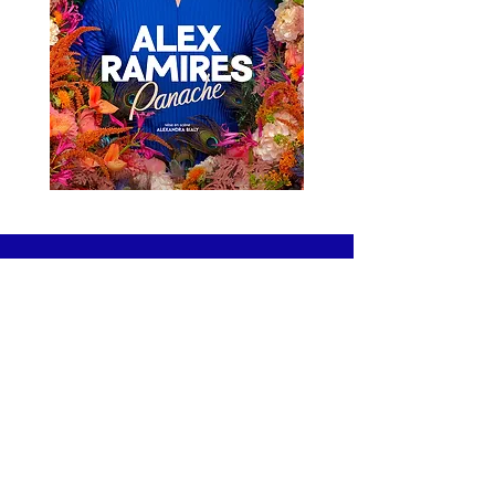
LA NEWSLETTER DU COLBERT
Recevez en avant-première les meilleurs
spectacles, profitez de bons plans et d’offres
exclusives, et assurez-vous de ne jamais
passer à côté des dates qui comptent.
JE M'ABONNE