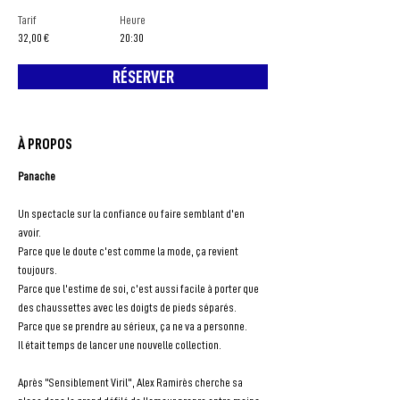
Tarif
Heure
32,00 €
20:30
RÉSERVER
À PROPOS
Panache
Un spectacle sur la confiance ou faire semblant d'en 
avoir.
Parce que le doute c'est comme la mode, ça revient 
toujours.
Parce que l'estime de soi, c'est aussi facile à porter que 
des chaussettes avec les doigts de pieds séparés.
Parce que se prendre au sérieux, ça ne va a personne.
Il était temps de lancer une nouvelle collection.
Après "Sensiblement Viril", Alex Ramirès cherche sa 