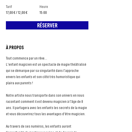
Tarif
Heure
17,00 € / 12,00 €
15:00
RÉSERVER
À PROPOS
Tout commence par un rêve…
L'enfant magicien est un spectacle de magie théâtralisé 
qui se démarque par sa singularité dans l'approche 
envers les enfants et son côté très humoristique qui 
plaira aux parents !
Notre artiste nous transporte dans son univers en nous 
racontant comment il est devenu magicien à l'âge de 8 
ans. Il partagera avec les enfants les secrets de la magie 
et vous découvrirez tous les avantages d'être magicien.
Au travers de ses numéros, les enfants auront 