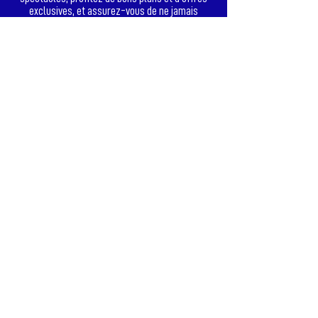
exclusives, et assurez-vous de ne jamais
passer à côté des dates qui comptent.
JE M'ABONNE
© Copyright Théâtre Le Colbert 2026
Théâtre Le Colbert
34 rue Victor Clappier
83000 Toulon
Informations -
04 94 64 01 58
LE PROGRAMME EN PDF